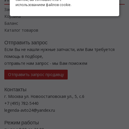
использованием файлов cookie.
Заказы
Корзина
Баланс
Каталог товаров
Отправить запрос
Если Вы не нашли нужные запчасти, или Вам требуется
помощь в подборе,
отправьте нам запрос - мы Вам поможем
Отправить запрос продавцу
Контакты
г. Москва ул. Новоостаповская ул., 5, с.6
+7 (495) 782-5440
legenda-avto24@yandex.ru
Режим работы