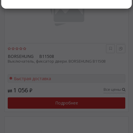
BORSEHUNG
B11508
Выключатель, фиксатор двери. BORSEHUNG B11508
Быстрая доставка
1 056
Все цены
₽
Подробнее