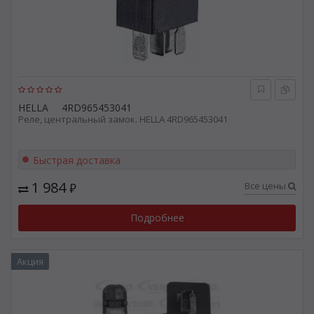
HELLA
4RD965453041
Реле, центральный замок. HELLA 4RD965453041
Быстрая доставка
1 984
Все цены
₽
Подробнее
Акция