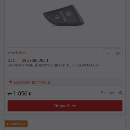
BSG
BSG90860034
Выключатель, фиксатор двери. BSG BSG90860034
Быстрая доставка
1 056
Все цены
₽
Подробнее
Советуем