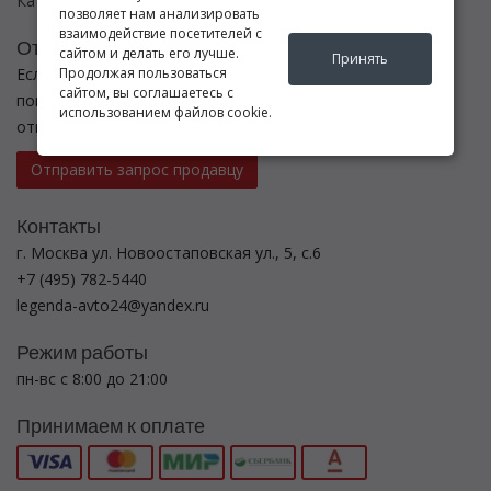
Каталог товаров
позволяет нам анализировать
взаимодействие посетителей с
Отправить запрос
сайтом и делать его лучше.
Принять
Если Вы не нашли нужные запчасти, или Вам требуется
Продолжая пользоваться
сайтом, вы соглашаетесь с
помощь в подборе,
использованием файлов cookie.
отправьте нам запрос - мы Вам поможем
Отправить запрос продавцу
Контакты
г. Москва ул. Новоостаповская ул., 5, с.6
+7 (495) 782-5440
legenda-avto24@yandex.ru
Режим работы
пн-вс с 8:00 до 21:00
Принимаем к оплате