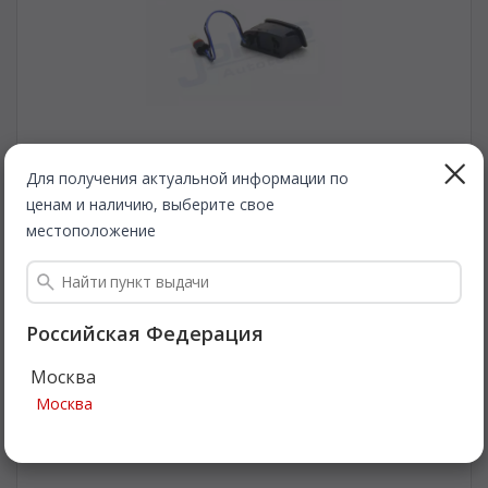
Для получения актуальной информации по
ценам и наличию, выберите свое
JOHNS
13123897
Сигнальная лампа изменения полосы движения. JOHNS
местоположение
13123897
Быстрая доставка
1 968
Все цены
Российская Федерация
₽
Москва
Подробнее
Москва