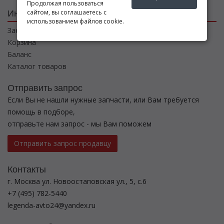
Продолжая пользоваться
Интернет магазин
сайтом, вы соглашаетесь с
использованием файлов cookie.
Заказы
Корзина
Баланс
Каталог товаров
Отправить запрос
Если Вы не нашли нужные запчасти, или Вам требуется
помощь в подборе,
отправьте нам запрос - мы Вам поможем
Отправить запрос продавцу
Контакты
г. Москва ул. Новоостаповская ул., 5, с.6
+7 (495) 782-5440
legenda-avto24@yandex.ru