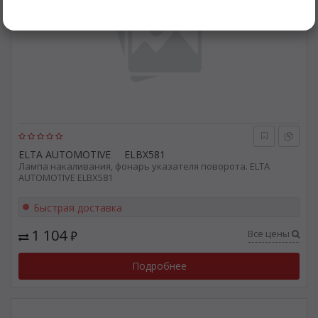
ELTA AUTOMOTIVE
ELBX581
Лампа накаливания, фонарь указателя поворота. ELTA
AUTOMOTIVE ELBX581
Быстрая доставка
1 104
Все цены
₽
Подробнее