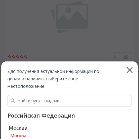
ELTA AUTOMOTIVE
ELBX382SB
Лампа накаливания, фонарь указателя поворота. ELTA
Для получения актуальной информации по
AUTOMOTIVE ELBX382SB
ценам и наличию, выберите свое
местоположение
Быстрая доставка
1 104
Все цены
₽
Подробнее
Российская Федерация
Москва
Москва