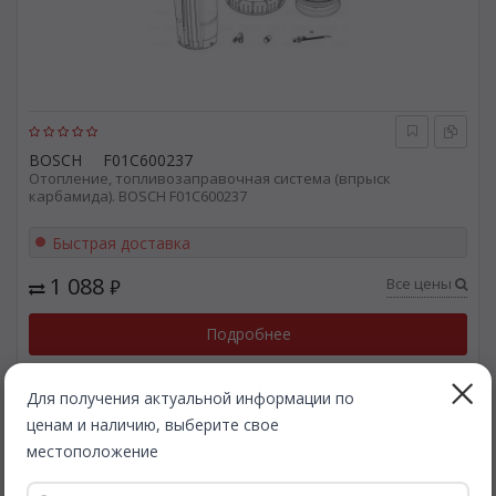
BOSCH
F01C600237
Отопление, топливозаправочная система (впрыск
карбамида). BOSCH F01C600237
Быстрая доставка
1 088
Все цены
₽
Подробнее
Для получения актуальной информации по
ценам и наличию, выберите свое
местоположение