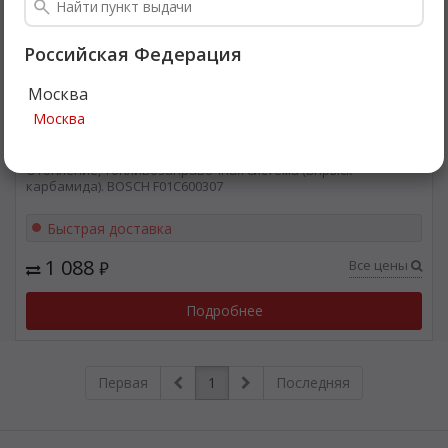
Российская Федерация
Москва
Москва
BOSCH
F01C600307
Отопление, топливозаправочная система (впрыск
карбамида). BOSCH F01C600307
Быстрая доставка
1 088
Все цены
₽
Подробнее
Первая
1
Последняя