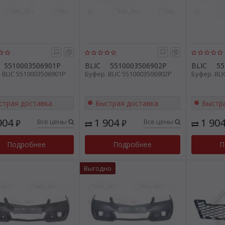
5510003506901P
BLIC
5510003506902P
BLIC
55
 BLIC 5510003506901P
Буфер. BLIC 5510003506902P
Буфер. BLI
страя доставка
Быстрая доставка
Быстр
904
1 904
1 90
Все цены
Все цены
₽
₽
Подробнее
Подробнее
П
Выгодно