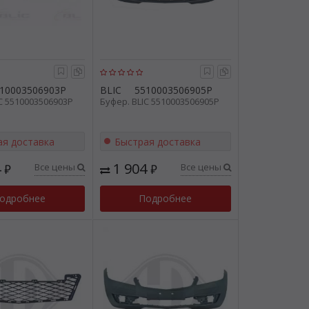
10003506903P
BLIC
5510003506905P
C 5510003506903P
Буфер. BLIC 5510003506905P
ая доставка
Быстрая доставка
4
1 904
Все цены
Все цены
₽
₽
одробнее
Подробнее