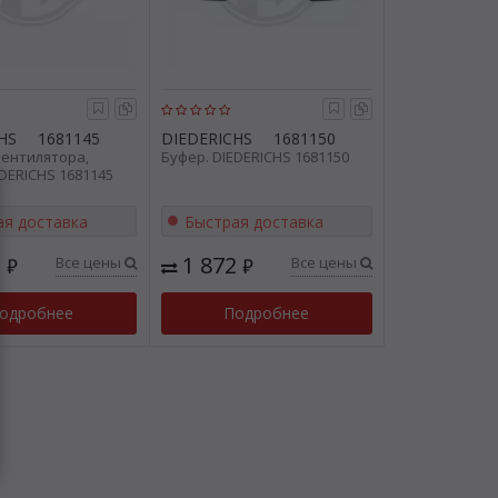
HS
1681145
DIEDERICHS
1681150
ентилятора,
Буфер. DIEDERICHS 1681150
EDERICHS 1681145
ая доставка
Быстрая доставка
2
1 872
Все цены
Все цены
₽
₽
одробнее
Подробнее