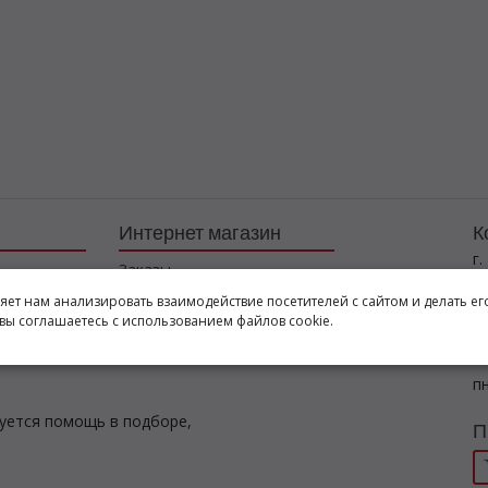
Интернет магазин
К
г.
Заказы
+7
Корзина
ляет нам анализировать взаимодействие посетителей с сайтом и делать ег
l
вы соглашаетесь с использованием файлов cookie.
Баланс
Каталог товаров
Р
пн
буется помощь в подборе,
П