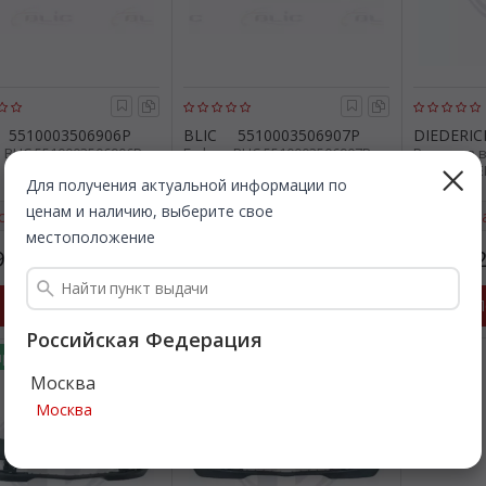
5510003506906P
BLIC
5510003506907P
DIEDERIC
 BLIC 5510003506906P
Буфер. BLIC 5510003506907P
Решетка в
буфер. DI
Для получения актуальной информации по
ценам и наличию, выберите свое
страя доставка
Быстрая доставка
Быстр
местоположение
904
1 904
1 87
Все цены
Все цены
₽
₽
Подробнее
Подробнее
П
Российская Федерация
ярно
Москва
Москва