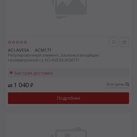
ACI-AVESA
ACM171
Регулировочный элемент, заслонка входящих
газов(впускной г.). ACI-AVESA ACM171
Быстрая доставка
1 040
Все цены
₽
Подробнее