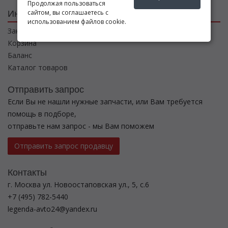
Продолжая пользоваться
Интернет магазин
сайтом, вы соглашаетесь с
использованием файлов cookie.
Заказы
Корзина
Баланс
Каталог товаров
Отправить запрос
Если Вы не нашли нужные запчасти, или Вам требуется
помощь в подборе,
отправьте нам запрос - мы Вам поможем
Отправить запрос продавцу
Контакты
г. Москва ул. Новоостаповская ул., 5, с.6
+7 (495) 782-5440
legenda-avto24@yandex.ru