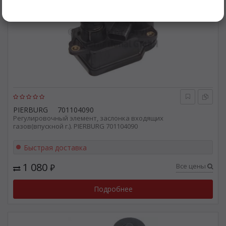
PIERBURG
701104090
Регулировочный элемент, заслонка входящих
газов(впускной г.). PIERBURG 701104090
Быстрая доставка
1 080
Все цены
₽
Подробнее