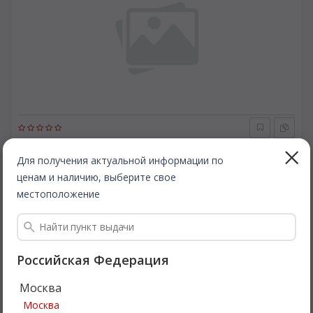
METZGER
2100022
Регулировочный элемент, заслонка входящих
Для получения актуальной информации по
газов(впускной г.). METZGER 2100022
ценам и наличию, выберите свое
местоположение
Быстрая доставка
1 016
Все цены
₽
Подробнее
Российская Федерация
Москва
Советуем
Москва