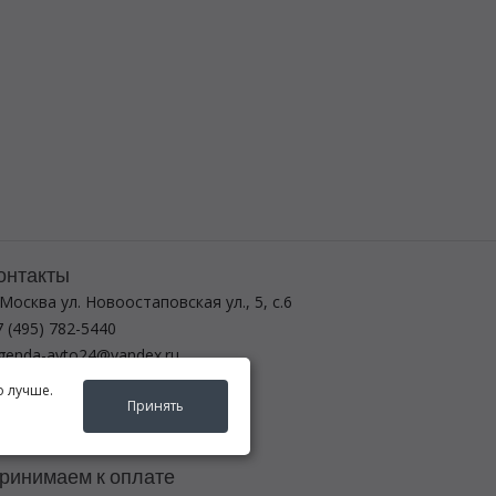
онтакты
 Москва ул. Новоостаповская ул., 5, с.6
 (495) 782-5440
egenda-avto24@yandex.ru
о лучше.
ежим работы
Принять
-вс с 8:00 до 21:00
ринимаем к оплате