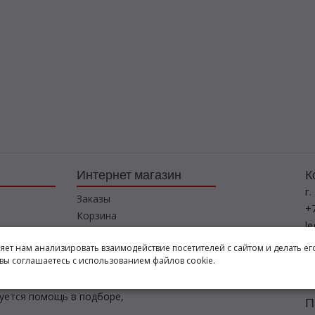
Интернет магазин
К
г.
Заказы
+7
Корзина
l
Баланс
ляет нам анализировать взаимодействие посетителей с сайтом и делать ег
Каталог товаров
Р
вы соглашаетесь с использованием файлов cookie.
пн
буется помощь в подборе,
П