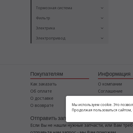
Тормозная система
Фильтр
Электрика
Электропривод
Покупателям
Информация
Как заказать
О компании
Об оплате
Соглашение
О доставке
Контакты
Мы используем cookie. Это позво
О возврате
Продолжая пользоваться сайтом, 
Отправить запрос
Если Вы не нашли нужные запчасти, или Вам тре
отправьте нам запрос - мы Вам поможем