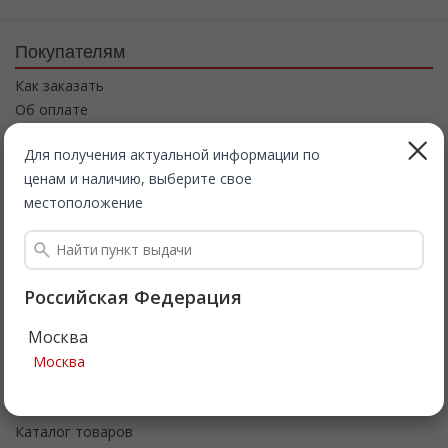
Покупателям
Как заказать
Об оплате
О доставке
Для получения актуальной информации по
О возврате
ценам и наличию, выберите свое
Информация
местоположение
О компании
Соглашение
Контакты
Российская Федерация
Интернет магазин
Москва
Заказы
Москва
Корзина
Баланс
Каталог товаров