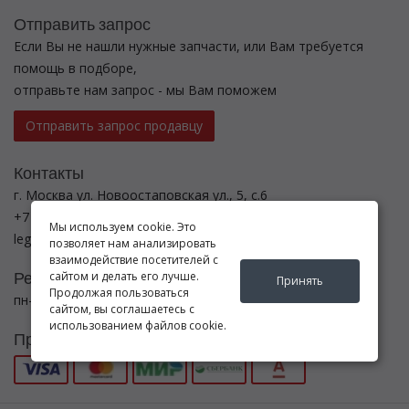
Отправить запрос
Если Вы не нашли нужные запчасти, или Вам требуется
помощь в подборе,
отправьте нам запрос - мы Вам поможем
Отправить запрос продавцу
Контакты
г. Москва ул. Новоостаповская ул., 5, с.6
+7 (495) 782-5440
Мы используем cookie. Это
legenda-avto24@yandex.ru
позволяет нам анализировать
взаимодействие посетителей с
Режим работы
сайтом и делать его лучше.
Принять
Продолжая пользоваться
пн-вс с 8:00 до 21:00
сайтом, вы соглашаетесь с
использованием файлов cookie.
Принимаем к оплате