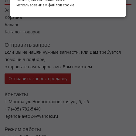
использованием файлов cookie.
Заказы
Корзина
Баланс
Каталог товаров
Отправить запрос
Если Вы не нашли нужные запчасти, или Вам требуется
помощь в подборе,
отправьте нам запрос - мы Вам поможем
Отправить запрос продавцу
Контакты
г. Москва ул. Новоостаповская ул., 5, с.6
+7 (495) 782-5440
legenda-avto24@yandex.ru
Режим работы