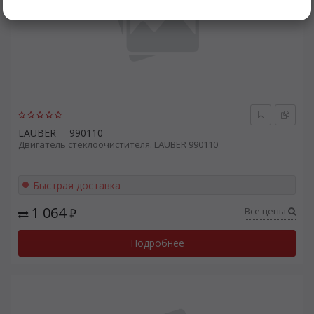
LAUBER
990110
Двигатель стеклоочистителя. LAUBER 990110
Быстрая доставка
1 064
Все цены
₽
Подробнее