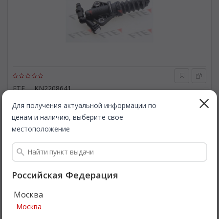
FTE
KN2208641
Рабочий цилиндр, система сцепления. FTE KN2208641
Для получения актуальной информации по
ценам и наличию, выберите свое
Быстрая доставка
местоположение
1 160
Все цены
₽
Подробнее
Российская Федерация
Москва
SALE
Москва