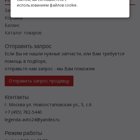
использованием файлов cookie.
Заказы
Корзина
Баланс
Каталог товаров
Отправить запрос
Если Вы не нашли нужные запчасти, или Вам требуется
помощь в подборе,
отправьте нам запрос - мы Вам поможем
Отправить запрос продавцу
Контакты
г. Москва ул. Новоостаповская ул., 5, с.6
+7 (495) 782-5440
legenda-avto24@yandex.ru
Режим работы