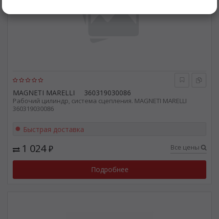
MAGNETI MARELLI
360319030086
Рабочий цилиндр, система сцепления. MAGNETI MARELLI
360319030086
Быстрая доставка
1 024
Все цены
₽
Подробнее