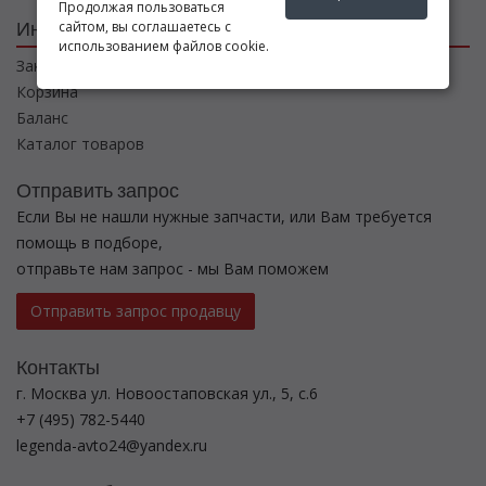
Продолжая пользоваться
Интернет магазин
сайтом, вы соглашаетесь с
использованием файлов cookie.
Заказы
Корзина
Баланс
Каталог товаров
Отправить запрос
Если Вы не нашли нужные запчасти, или Вам требуется
помощь в подборе,
отправьте нам запрос - мы Вам поможем
Отправить запрос продавцу
Контакты
г. Москва ул. Новоостаповская ул., 5, с.6
+7 (495) 782-5440
legenda-avto24@yandex.ru