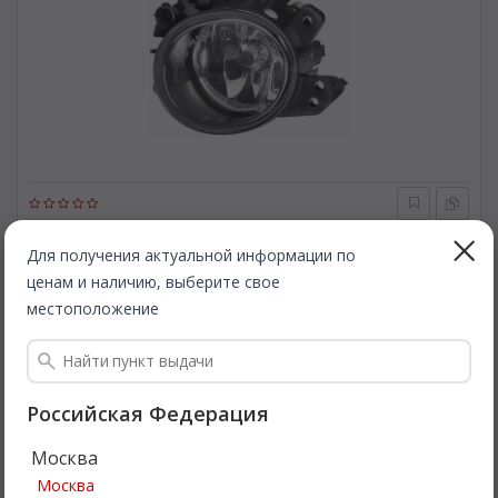
HELLA
1N0010058023
Противотуманная фара. HELLA 1N0010058023
Для получения актуальной информации по
ценам и наличию, выберите свое
местоположение
Быстрая доставка
1 936
Все цены
₽
Подробнее
Российская Федерация
Москва
Москва