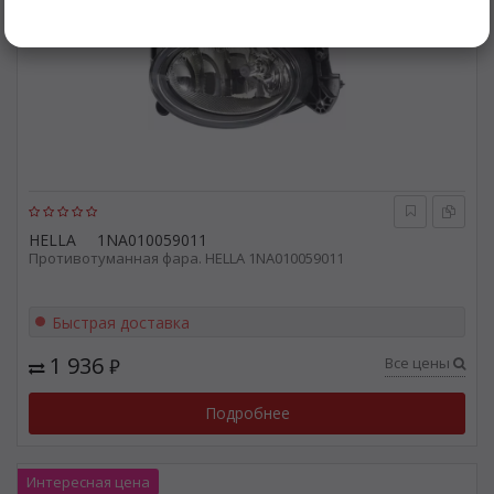
HELLA
1NA010059011
Противотуманная фара. HELLA 1NA010059011
Быстрая доставка
1 936
Все цены
₽
Подробнее
Интересная цена