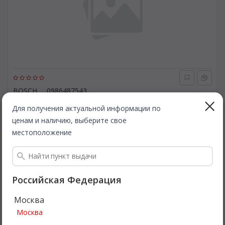
BOSCH
0986487543
Комплект тормозных колодок, стояночная тормозная
система. BOSCH 0986487543
Для получения актуальной информации по
ценам и наличию, выберите свое
Быстрая доставка
местоположение
1 824
Все цены
₽
Подробнее
Российская Федерация
Москва
Интересная цена
Москва