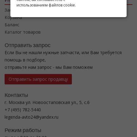
использованием файлов cookie.
Заказы
Корзина
Баланс
Каталог товаров
Отправить запрос
Если Вы не нашли нужные запчасти, или Вам требуется
помощь в подборе,
отправьте нам запрос - мы Вам поможем
Отправить запрос продавцу
Контакты
г. Москва ул. Новоостаповская ул., 5, с.6
+7 (495) 782-5440
legenda-avto24@yandex.ru
Режим работы