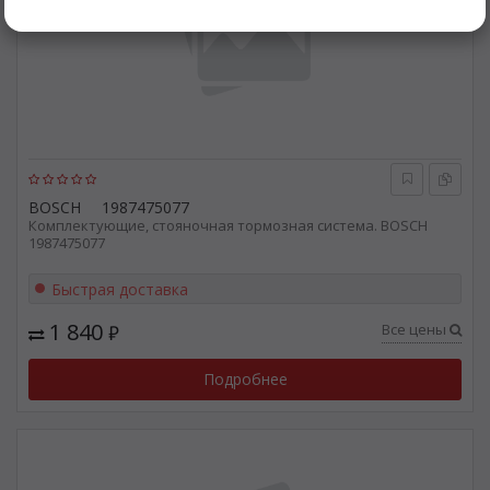
BOSCH
1987475077
Комплектующие, стояночная тормозная система. BOSCH
1987475077
Быстрая доставка
1 840
Все цены
₽
Подробнее