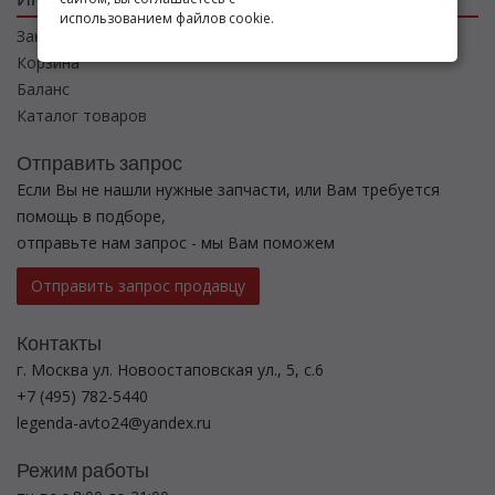
использованием файлов cookie.
Заказы
Корзина
Баланс
Каталог товаров
Отправить запрос
Если Вы не нашли нужные запчасти, или Вам требуется
помощь в подборе,
отправьте нам запрос - мы Вам поможем
Отправить запрос продавцу
Контакты
г. Москва ул. Новоостаповская ул., 5, с.6
+7 (495) 782-5440
legenda-avto24@yandex.ru
Режим работы