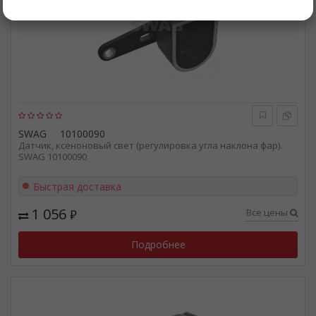
SWAG
10100090
Датчик, ксеноновый свет (регулировка угла наклона фар).
SWAG 10100090
Быстрая доставка
1 056
Все цены
₽
Подробнее