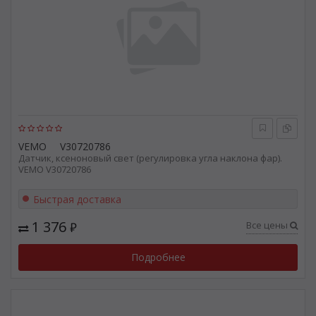
VEMO
V30720786
Датчик, ксеноновый свет (регулировка угла наклона фар).
VEMO V30720786
Быстрая доставка
1 376
Все цены
₽
Подробнее