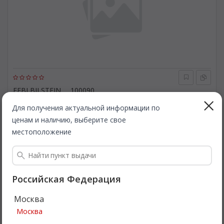
FEBI BILSTEIN
100090
Датчик, ксеноновый свет (регулировка угла наклона фар).
FEBI BILSTEIN 100090
Для получения актуальной информации по
ценам и наличию, выберите свое
Быстрая доставка
местоположение
1 904
Все цены
₽
Подробнее
Российская Федерация
Москва
Выгодно
Москва