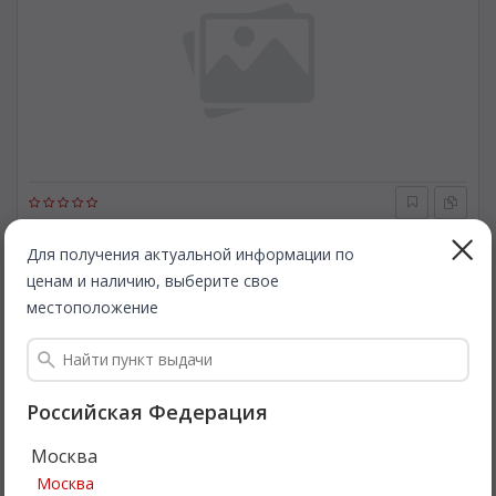
INA
535027210
Механизм свободного хода генератора. INA 535027210
Для получения актуальной информации по
ценам и наличию, выберите свое
местоположение
Быстрая доставка
1 008
Все цены
₽
Подробнее
Российская Федерация
Москва
Акция
Москва