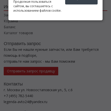
Продолжая пользоваться
Интернет магазин
сайтом, вы соглашаетесь с
использованием файлов cookie.
Заказы
Корзина
Баланс
Каталог товаров
Отправить запрос
Если Вы не нашли нужные запчасти, или Вам требуется
помощь в подборе,
отправьте нам запрос - мы Вам поможем
Отправить запрос продавцу
Контакты
г. Москва ул. Новоостаповская ул., 5, с.6
+7 (495) 782-5440
legenda-avto24@yandex.ru