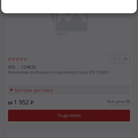
IPD
154035
Механизм свободного хода генератора. IPD 154035
Быстрая доставка
1 952
Все цены
₽
Подробнее