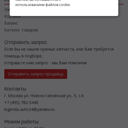
использованием файлов cookie.
Заказы
Корзина
Баланс
Каталог товаров
Отправить запрос
Если Вы не нашли нужные запчасти, или Вам требуется
помощь в подборе,
отправьте нам запрос - мы Вам поможем
Отправить запрос продавцу
Контакты
г. Москва ул. Новоостаповская ул., 5, с.6
+7 (495) 782-5440
legenda-avto24@yandex.ru
Режим работы