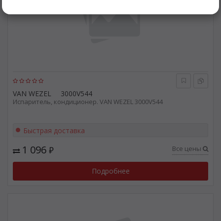
VAN WEZEL
3000V544
Испаритель, кондиционер. VAN WEZEL 3000V544
Быстрая доставка
1 096
Все цены
₽
Подробнее