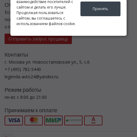
взаимодействие посетителей с
Отправить запрос
сайтом и делать его лучше.
Принять
Если Вы не нашли нужные запчасти, или Вам требуется
Продолжая пользоваться
сайтом, вы соглашаетесь с
помощь в подборе,
использованием файлов cookie.
отправьте нам запрос - мы Вам поможем
Отправить запрос продавцу
Контакты
г. Москва ул. Новоостаповская ул., 5, с.6
+7 (495) 782-5440
legenda-avto24@yandex.ru
Режим работы
пн-вс с 8:00 до 21:00
Принимаем к оплате