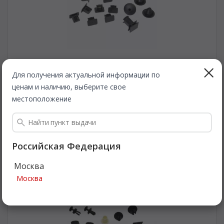
Для получения актуальной информации по
RAMEDER
ZB5242
ценам и наличию, выберите свое
Комплект клип, внутренняя отделка салона. RAMEDER ZB5242
местоположение
Быстрая доставка
1 376
Все цены
₽
Российская Федерация
Подробнее
Москва
Москва
ХИТ ПРОДАЖ