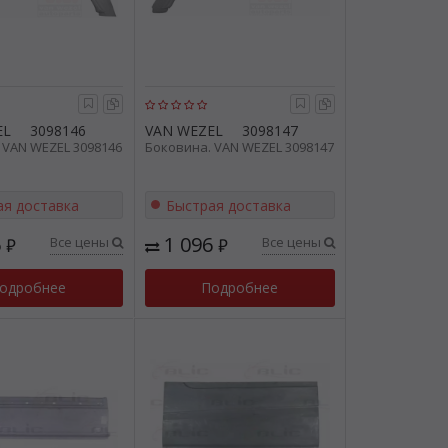
EL
3098146
VAN WEZEL
3098147
 VAN WEZEL 3098146
Боковина. VAN WEZEL 3098147
ая доставка
Быстрая доставка
6
1 096
Все цены
Все цены
₽
₽
одробнее
Подробнее