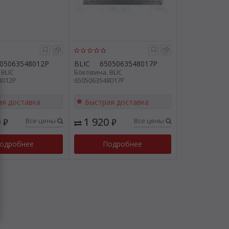
05063548012P
BLIC
6505063548017P
 BLIC
Боковина. BLIC
8012P
6505063548017P
ая доставка
Быстрая доставка
0
1 920
Все цены
Все цены
₽
₽
одробнее
Подробнее