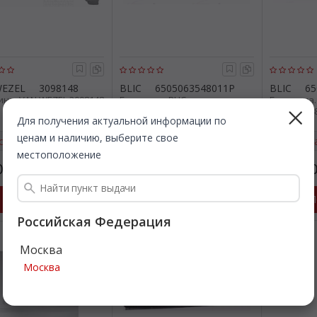
WEZEL
3098148
BLIC
6505063548011P
BLIC
65
на. VAN WEZEL 3098148
Боковина. BLIC
Боковина.
6505063548011P
650506354
Для получения актуальной информации по
ценам и наличию, выберите свое
страя доставка
Быстрая доставка
Быстр
местоположение
096
1 920
1 92
Все цены
Все цены
₽
₽
Подробнее
Подробнее
П
Российская Федерация
Качественно
Москва
Москва