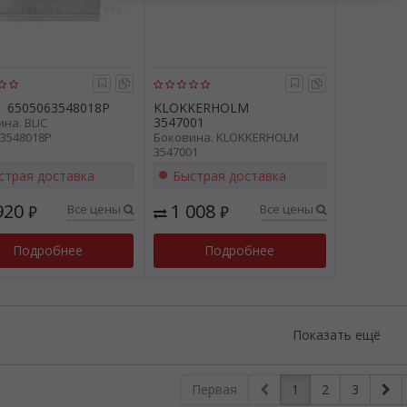
6505063548018P
KLOKKERHOLM
3547001
на. BLIC
3548018P
Боковина. KLOKKERHOLM
3547001
страя доставка
Быстрая доставка
920
1 008
Все цены
Все цены
₽
₽
Подробнее
Подробнее
Показать ещё
Первая
1
2
3