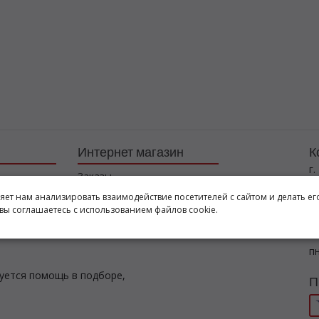
Интернет магазин
К
г.
Заказы
+7
Корзина
ляет нам анализировать взаимодействие посетителей с сайтом и делать ег
l
вы соглашаетесь с использованием файлов cookie.
Баланс
Каталог товаров
Р
пн
буется помощь в подборе,
П