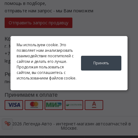
помощь в подборе,
отправьте нам запрос - мы Вам поможем
Отправить запрос продавцу
Контакты
Мы используем cookie. Это
г. Москва ул. Новоостаповская ул., 5, с.6
позволяет нам анализировать
+7 (495) 782-5440
взаимодействие посетителей с
legenda-avto24@yandex.ru
сайтом и делать его лучше.
Принять
Продолжая пользоваться
сайтом, вы соглашаетесь с
Режим работы
использованием файлов cookie.
пн-вс с 8:00 до 21:00
Принимаем к оплате
© 2026 Легенда-Авто - интернет-магазин автозапчастей в
Москве.