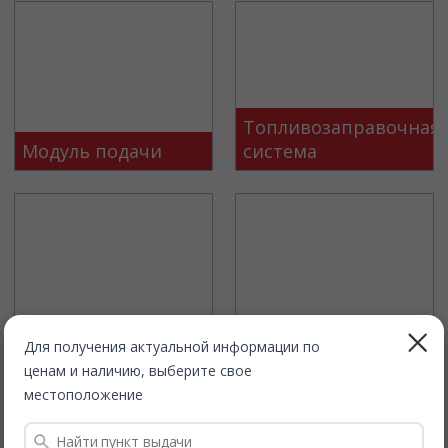
Топливозаправочная
Модуль подачи
система
Блок управления
Датчик
Для получения актуальной информации по
ценам и наличию, выберите свое
местоположение
Покупателям