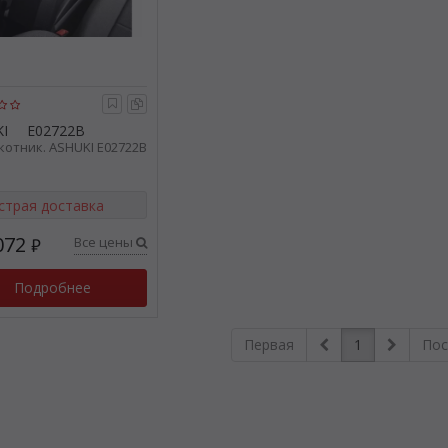
I
E02722B
отник. ASHUKI E02722B
страя доставка
072
Все цены
₽
Подробнее
Первая
1
Пос