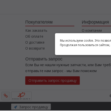
Покупателям
Информация
Как заказать
О компании
Об оплате
Соглашение
Мы используем cookie. Это позво
О доставке
Контакты
Продолжая пользоваться сайтом, 
О возврате
Отправить запрос
Если Вы не нашли нужные запчасти, или Вам тре
отправьте нам запрос - мы Вам поможем
Отправить запрос продавцу
Запрос продавцу