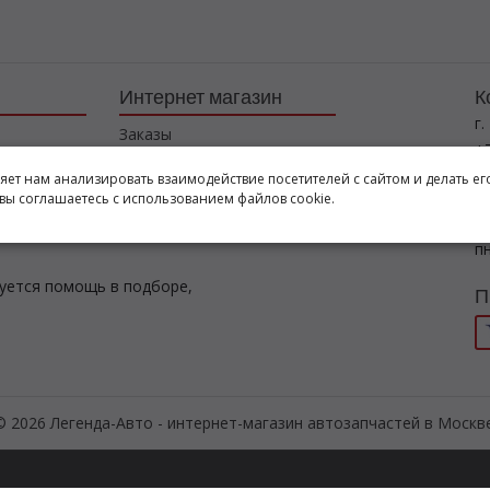
Интернет магазин
К
г.
Заказы
+7
Корзина
l
ляет нам анализировать взаимодействие посетителей с сайтом и делать ег
Баланс
вы соглашаетесь с использованием файлов cookie.
Каталог товаров
Р
пн
буется помощь в подборе,
П
© 2026 Легенда-Авто - интернет-магазин автозапчастей в Москве