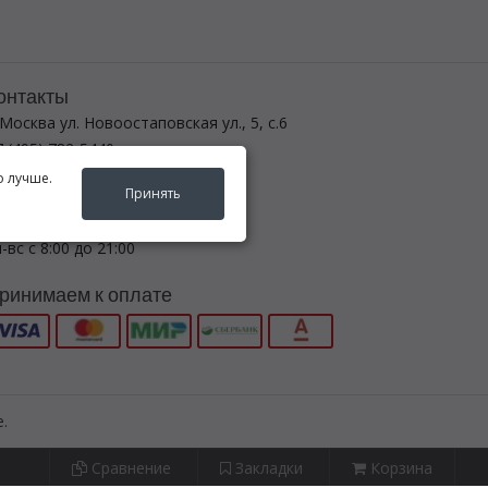
онтакты
 Москва ул. Новоостаповская ул., 5, с.6
 (495) 782-5440
egenda-avto24@yandex.ru
о лучше.
Принять
ежим работы
-вс с 8:00 до 21:00
ринимаем к оплате
.
Сравнение
Закладки
Корзина