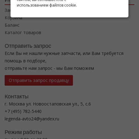
использованием файлов cookie.
Заказы
Корзина
Баланс
Каталог товаров
Отправить запрос
Если Вы не нашли нужные запчасти, или Вам требуется
помощь в подборе,
отправьте нам запрос - мы Вам поможем
Отправить запрос продавцу
Контакты
г. Москва ул. Новоостаповская ул., 5, с.6
+7 (495) 782-5440
legenda-avto24@yandex.ru
Режим работы