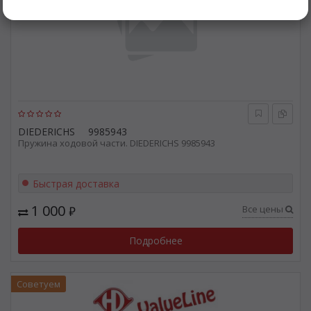
DIEDERICHS
9985943
Пружина ходовой части. DIEDERICHS 9985943
Быстрая доставка
1 000
Все цены
₽
Подробнее
Советуем