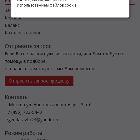
использованием файлов cookie.
Заказы
Корзина
Баланс
Каталог товаров
Отправить запрос
Если Вы не нашли нужные запчасти, или Вам требуется
помощь в подборе,
отправьте нам запрос - мы Вам поможем
Отправить запрос продавцу
Контакты
г. Москва ул. Новоостаповская ул., 5, с.6
+7 (495) 782-5440
legenda-avto24@yandex.ru
Режим работы