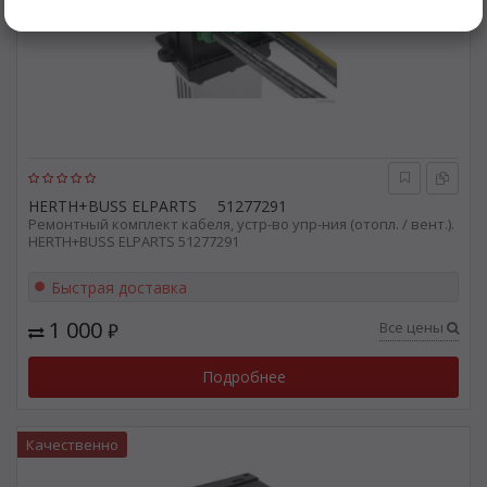
HERTH+BUSS ELPARTS
51277291
Ремонтный комплект кабеля, устр-во упр-ния (отопл. / вент.).
HERTH+BUSS ELPARTS 51277291
Быстрая доставка
1 000
Все цены
₽
Подробнее
Качественно