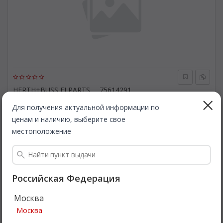
HERTH+BUSS ELPARTS
75614291
Блок управления, отопление / вентиляция. HERTH+BUSS
ELPARTS 75614291
Для получения актуальной информации по
ценам и наличию, выберите свое
Быстрая доставка
местоположение
1 016
Все цены
₽
Подробнее
Российская Федерация
Москва
Москва