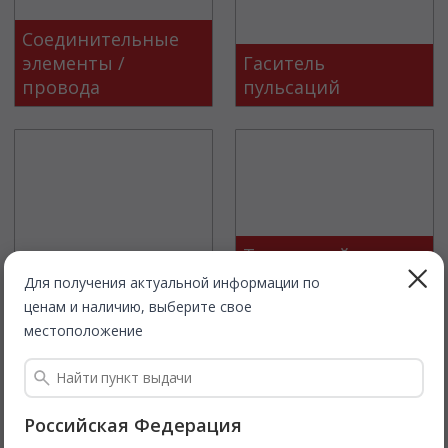
Соединительные
элементы /
Гаситель
провода
пульсаций
Топливный
Инструменты
радиатор
Для получения актуальной информации по
ценам и наличию, выберите свое
местоположение
Российская Федерация
Насос /
Топливный