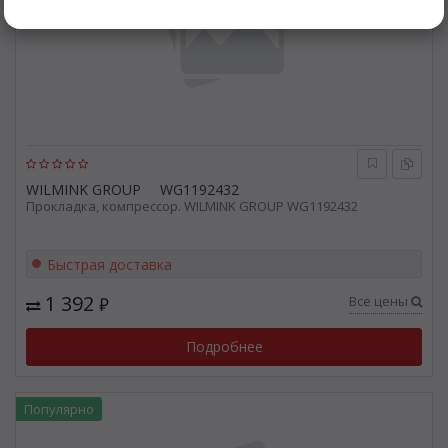
WILMINK GROUP
WG1192432
Прокладка, компрессор. WILMINK GROUP WG1192432
Быстрая доставка
1 392
Все цены
₽
Подробнее
Популярно