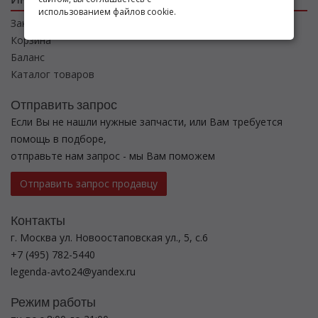
использованием файлов cookie.
Заказы
Корзина
Баланс
Каталог товаров
Отправить запрос
Если Вы не нашли нужные запчасти, или Вам требуется
помощь в подборе,
отправьте нам запрос - мы Вам поможем
Отправить запрос продавцу
Контакты
г. Москва ул. Новоостаповская ул., 5, с.6
+7 (495) 782-5440
legenda-avto24@yandex.ru
Режим работы