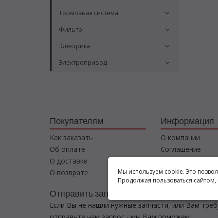
Тормозная система
Фильтр
Электрика
Электропривод
Покупателям
Информация
Как заказать
О компании
Об оплате
Соглашение
О доставке
Контакты
Мы используем cookie. Это позво
О возврате
Продолжая пользоваться сайтом, 
Отправить запрос
Если Вы не нашли нужные запчасти, или Вам тре
отправьте нам запрос - мы Вам поможем