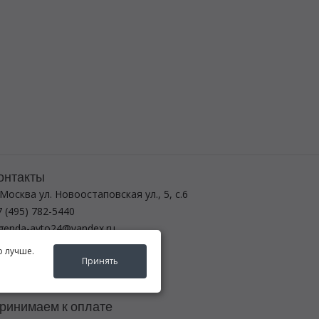
онтакты
 Москва ул. Новоостаповская ул., 5, с.6
 (495) 782-5440
egenda-avto24@yandex.ru
о лучше.
ежим работы
Принять
-вс с 8:00 до 21:00
ринимаем к оплате