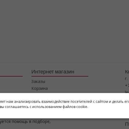
Интернет магазин
К
г.
Заказы
+7
Корзина
l
Баланс
ляет нам анализировать взаимодействие посетителей с сайтом и делать ег
Каталог товаров
Р
вы соглашаетесь с использованием файлов cookie.
пн
буется помощь в подборе,
П