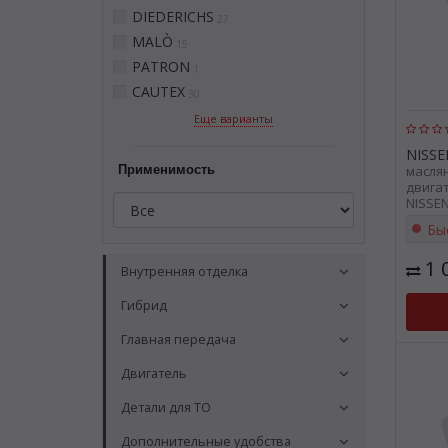
DIEDERICHS
27
MALÒ
15
PATRON
1
CAUTEX
30
Еще варианты
NISSE
Применимость
масля
двига
NISSEN
Бы
1 
Внутренняя отделка
Гибрид
Главная передача
Двигатель
Детали для ТО
Дополнительные удобства