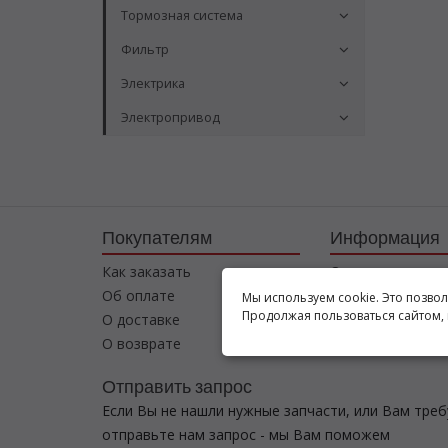
Тормозная система
Фильтр
Электрика
Электропривод
Покупателям
Информация
Как заказать
О компании
Об оплате
Соглашение
Мы используем cookie. Это позво
Продолжая пользоваться сайтом, 
О доставке
Контакты
О возврате
Отправить запрос
Если Вы не нашли нужные запчасти, или Вам тре
отправьте нам запрос - мы Вам поможем