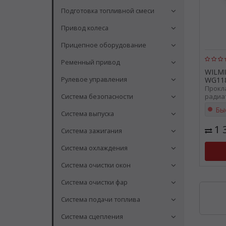
Подготовка топливной смеси
Привод колеса
Прицепное оборудование
Ременный привод
WILM
Рулевое управления
WG11
Прокл
радиа
Система безопасности
WG118
Бы
Система выпуска
1 
Система зажигания
Система охлаждения
Система очистки окон
Система очистки фар
Система подачи топлива
Система сцепления