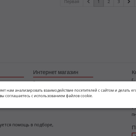
Первая
1
2
3
Интернет магазин
К
г.
Заказы
+7
Корзина
ляет нам анализировать взаимодействие посетителей с сайтом и делать ег
l
вы соглашаетесь с использованием файлов cookie.
Баланс
Каталог товаров
Р
пн
буется помощь в подборе,
П