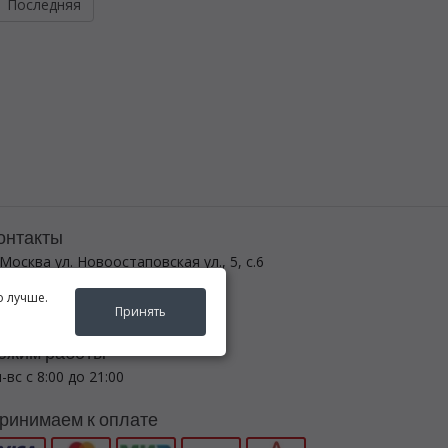
Последняя
онтакты
 Москва ул. Новоостаповская ул., 5, с.6
 (495) 782-5440
о лучше.
egenda-avto24@yandex.ru
Принять
ежим работы
-вс с 8:00 до 21:00
ринимаем к оплате