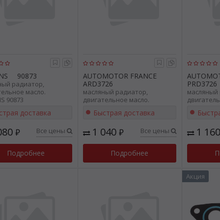
NS
90873
AUTOMOTOR FRANCE
AUTOMOT
ARD3726
PRD3726
ный радиатор,
тельное масло.
масляный радиатор,
масляный 
S 90873
двигательное масло.
двигатель
AUTOMOTOR FRANCE ARD3726
AUTOMOTO
страя доставка
Быстрая доставка
Быстр
080
1 040
1 16
Все цены
Все цены
₽
₽
Подробнее
Подробнее
П
Акция