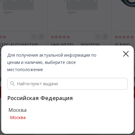
KTEC AUTOMOTIVE
VAN WEZEL
30003539
ELRING
64
масляный радиатор,
Прокладка
ный радиатор,
двигательное масло. VAN
радиатор.
Для получения актуальной информации по
тельное масло.
WEZEL 30003539
ценам и наличию, выберите свое
TEC AUTOMOTIVE
страя доставка
Быстрая доставка
Быстр
4
местоположение
056
1 096
1 87
Все цены
Все цены
₽
₽
Подробнее
Подробнее
П
Российская Федерация
Москва
Москва