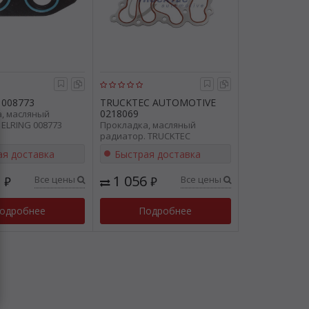
008773
TRUCKTEC AUTOMOTIVE
0218069
, масляный
 ELRING 008773
Прокладка, масляный
радиатор. TRUCKTEC
AUTOMOTIVE 0218069
ая доставка
Быстрая доставка
2
1 056
Все цены
Все цены
₽
₽
одробнее
Подробнее