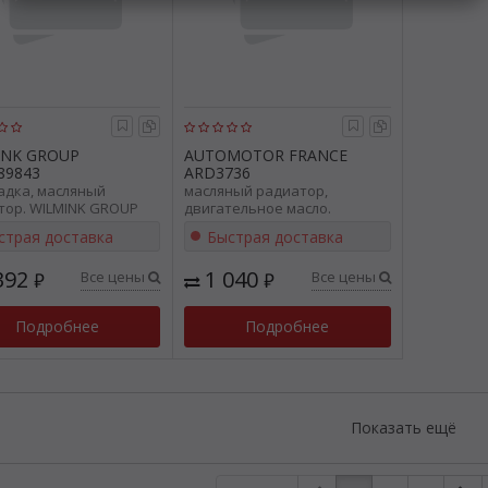
INK GROUP
AUTOMOTOR FRANCE
89843
ARD3736
адка, масляный
масляный радиатор,
тор. WILMINK GROUP
двигательное масло.
9843
AUTOMOTOR FRANCE ARD3736
страя доставка
Быстрая доставка
392
1 040
Все цены
Все цены
₽
₽
Подробнее
Подробнее
Показать ещё