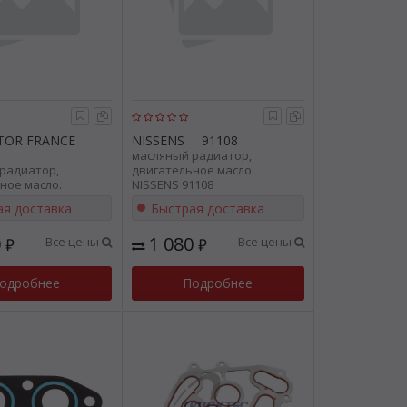
OR FRANCE
NISSENS
91108
масляный радиатор,
радиатор,
двигательное масло.
ное масло.
NISSENS 91108
R FRANCE PRD3726
ая доставка
Быстрая доставка
0
1 080
Все цены
Все цены
₽
₽
одробнее
Подробнее