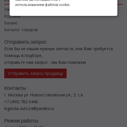
использованием файлов cookie.
Заказы
Корзина
Баланс
Каталог товаров
Отправить запрос
Если Вы не нашли нужные запчасти, или Вам требуется
помощь в подборе,
отправьте нам запрос - мы Вам поможем
Отправить запрос продавцу
Контакты
г. Москва ул. Новоостаповская ул., 5, с.6
+7 (495) 782-5440
legenda-avto24@yandex.ru
Режим работы