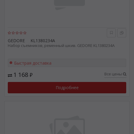
GEDORE
KL1380234A
Набор съемников, ременный шкив. GEDORE KL1380234A
Быстрая доставка
1 168
Все цены
₽
Подробнее