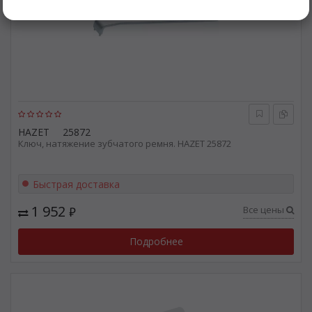
HAZET
25872
Ключ, натяжение зубчатого ремня. HAZET 25872
Быстрая доставка
1 952
Все цены
₽
Подробнее