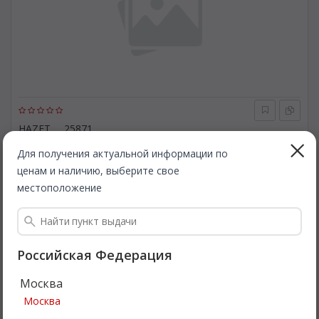
HAZET
25871
Ключ, натяжение зубчатого ремня. HAZET 25871
Для получения актуальной информации по
ценам и наличию, выберите свое
Быстрая доставка
местоположение
1 952
Все цены
₽
Подробнее
Российская Федерация
Москва
Советуем
Москва