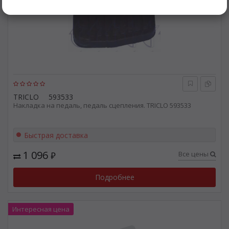
TRICLO
593533
Накладка на педаль, педаль сцепления. TRICLO 593533
Быстрая доставка
1 096
Все цены
₽
Подробнее
Интересная цена