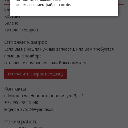
использованием файлов cookie.
Заказы
Корзина
Баланс
Каталог товаров
Отправить запрос
Если Вы не нашли нужные запчасти, или Вам требуется
помощь в подборе,
отправьте нам запрос - мы Вам поможем
Отправить запрос продавцу
Контакты
г. Москва ул. Новоостаповская ул., 5, с.6
+7 (495) 782-5440
legenda-avto24@yandex.ru
Режим работы