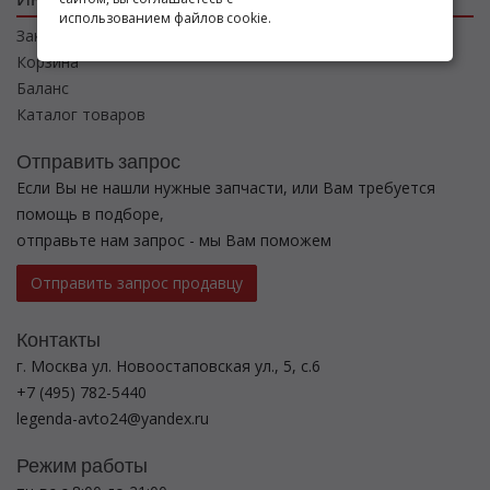
использованием файлов cookie.
Заказы
Корзина
Баланс
Каталог товаров
Отправить запрос
Если Вы не нашли нужные запчасти, или Вам требуется
помощь в подборе,
отправьте нам запрос - мы Вам поможем
Отправить запрос продавцу
Контакты
г. Москва ул. Новоостаповская ул., 5, с.6
+7 (495) 782-5440
legenda-avto24@yandex.ru
Режим работы