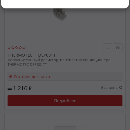
THERMOTEC
DEP001TT
Дополнительный резистор, вентилятор кондиционера.
THERMOTEC DEP001TT
Быстрая доставка
1 216
Все цены
₽
Подробнее