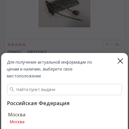
DENSO
DRS21003
Дополнительный резистор, вентилятор кондиционера.
DENSO DRS21003
Для получения актуальной информации по
ценам и наличию, выберите свое
Быстрая доставка
местоположение
1 088
Все цены
₽
Подробнее
Российская Федерация
Москва
Интересная цена
Москва