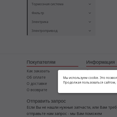
Тормозная система
Фильтр
Электрика
Электропривод
Покупателям
Информация
Как заказать
О компании
Об оплате
Соглашение
Мы используем cookie. Это позво
Продолжая пользоваться сайтом, 
О доставке
Контакты
О возврате
Отправить запрос
Если Вы не нашли нужные запчасти, или Вам тре
отправьте нам запрос - мы Вам поможем