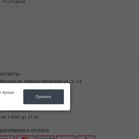
Последняя
онтакты
 Москва ул. Новоостаповская ул., 5, с.6
 (495) 782-5440
о лучше.
egenda-avto24@yandex.ru
Принять
ежим работы
-вс с 8:00 до 21:00
ринимаем к оплате