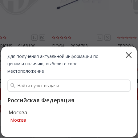
RICHS
9168100
DOGA
2026703
FERRON
ая пружина, крышка
Газовая пружина, крышка
Газовая п
ик. DIEDERICHS
багажник. DOGA 2026703
багажник.
Для получения актуальной информации по
0
ценам и наличию, выберите свое
страя доставка
Быстрая доставка
Быстр
местоположение
000
1 888
1 90
Все цены
Все цены
₽
₽
Подробнее
Подробнее
П
Российская Федерация
твенно
Москва
Москва