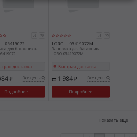
05419072
LORO
05419072M
чка для багажника.
Ванночка для багажника.
05419072
LORO 05419072M
страя доставка
Быстрая доставка
984
1 984
Все цены
Все цены
₽
₽
Подробнее
Подробнее
Показать ещё