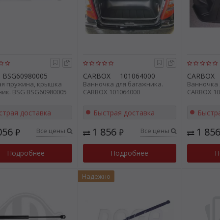
BSG60980005
CARBOX
101064000
CARBOX
ая пружина, крышка
Ванночка для багажника.
Ванночка 
ник. BSG BSG60980005
CARBOX 101064000
CARBOX 10
страя доставка
Быстрая доставка
Быстр
056
1 856
1 85
Все цены
Все цены
₽
₽
Подробнее
Подробнее
П
Надежно