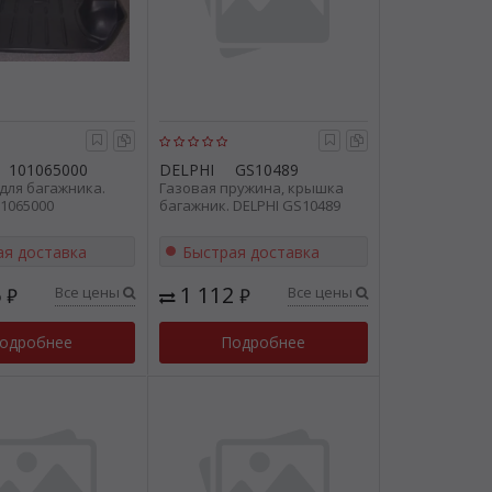
101065000
DELPHI
GS10489
для багажника.
Газовая пружина, крышка
1065000
багажник. DELPHI GS10489
ая доставка
Быстрая доставка
6
1 112
Все цены
Все цены
₽
₽
одробнее
Подробнее