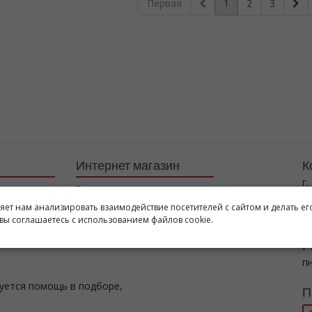
Первая
1
2
3
Интернет магазин
К
г.
Заказы
+7
Корзина
ляет нам анализировать взаимодействие посетителей с сайтом и делать ег
l
вы соглашаетесь с использованием файлов cookie.
Баланс
Каталог товаров
Р
пн
буется помощь в подборе,
П