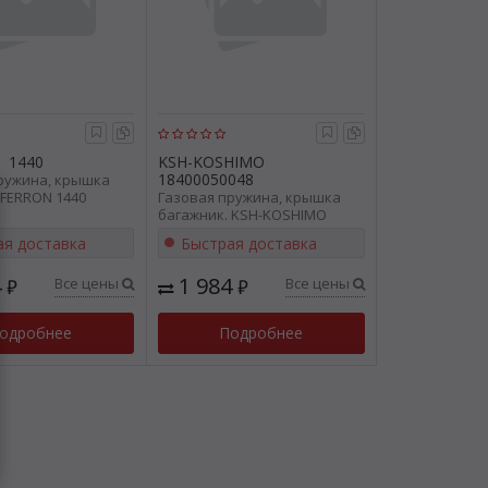
1440
KSH-KOSHIMO
18400050048
ружина, крышка
 FERRON 1440
Газовая пружина, крышка
багажник. KSH-KOSHIMO
18400050048
ая доставка
Быстрая доставка
4
1 984
Все цены
Все цены
₽
₽
одробнее
Подробнее