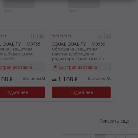
 QUALITY
M0755
EQUAL QUALITY
M0969
овка / защитная
Облицовка / защитная
ка, буфер. EQUAL
накладка, облицовка
Y M0755
радиатора. EQUAL QUALITY
M0969
страя доставка
Быстрая доставка
168
1 168
Все цены
Все цены
₽
₽
Подробнее
Подробнее
Показать ещё