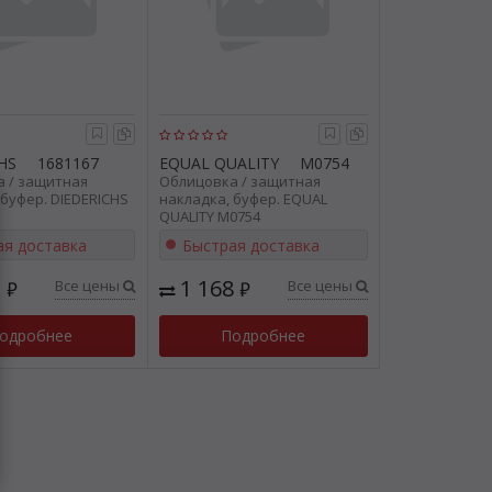
HS
1681167
EQUAL QUALITY
M0754
 / защитная
Облицовка / защитная
 буфер. DIEDERICHS
накладка, буфер. EQUAL
QUALITY M0754
ая доставка
Быстрая доставка
2
1 168
Все цены
Все цены
₽
₽
одробнее
Подробнее