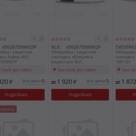
6502073506925P
BLIC
6502073506992P
DIEDERIC
овка / защитная
Облицовка / защитная
Облицовка
ка, буфер. BLIC
накладка, облицовка
накладка,
3506925P
радиатора. BLIC
1681161
6502073506992P
страя доставка
Быстрая доставка
Быстр
920
1 920
1 87
Все цены
Все цены
₽
₽
Подробнее
Подробнее
П
снижена