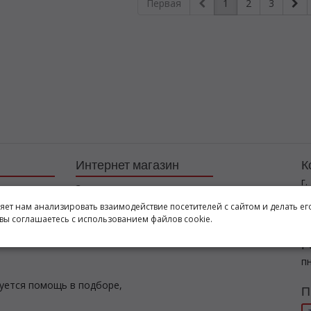
Первая
1
2
3
Интернет магазин
К
г.
Заказы
+7
Корзина
ляет нам анализировать взаимодействие посетителей с сайтом и делать ег
l
вы соглашаетесь с использованием файлов cookie.
Баланс
Каталог товаров
Р
пн
буется помощь в подборе,
П