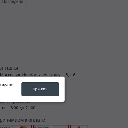
Последняя
онтакты
 Москва ул. Новоостаповская ул., 5, с.6
 (495) 782-5440
о лучше.
egenda-avto24@yandex.ru
Принять
ежим работы
-вс с 8:00 до 21:00
ринимаем к оплате