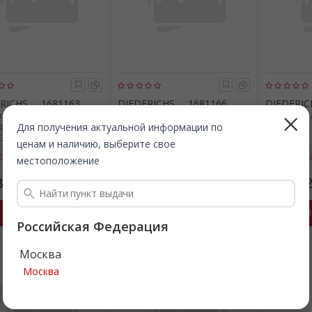
RICHS
1681163
DIEDERICHS
1681166
DIEDERIC
овка / защитная
Облицовка / защитная
Облицовка
ка, буфер. DIEDERICHS
накладка, буфер. DIEDERICHS
накладка,
Для получения актуальной информации по
3
1681166
1681167
ценам и наличию, выберите свое
страя доставка
Быстрая доставка
Быстр
местоположение
872
1 872
1 87
Все цены
Все цены
₽
₽
Подробнее
Подробнее
П
Российская Федерация
Москва
Москва