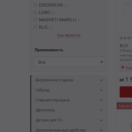
DIEDERICHS
515
LORO
76
MAGNETI MARELLI
29
BLIC
631
Еще варианты
BLIC
Применимость
Облиц
наклад
650207
Бы
1 
Внутренняя отделка
Гибрид
Главная передача
Цена 
Двигатель
Детали для ТО
Дополнительные удобства