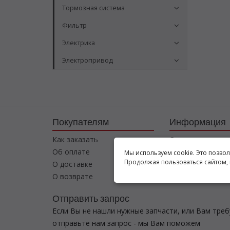
Тормозная система
Фильтр
Электрика
Электропривод
Покупателям
Информация
Как заказать
О компании
Об оплате
Соглашение
Мы используем cookie. Это позво
Продолжая пользоваться сайтом, 
О доставке
Контакты
О возврате
Отправить запрос
Если Вы не нашли нужные запчасти, или Вам тре
отправьте нам запрос - мы Вам поможем