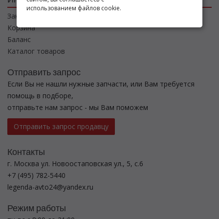
использованием файлов cookie.
Заказы
Корзина
Баланс
Каталог товаров
Отправить запрос
Если Вы не нашли нужные запчасти, или Вам требуется
помощь в подборе,
отправьте нам запрос - мы Вам поможем
Отправить запрос продавцу
Контакты
г. Москва ул. Новоостаповская ул., 5, с.6
+7 (495) 782-5440
legenda-avto24@yandex.ru
Режим работы