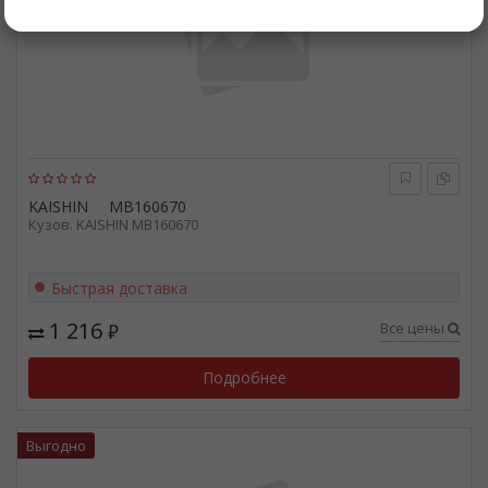
KAISHIN
MB160670
Кузов. KAISHIN MB160670
Быстрая доставка
1 216
Все цены
₽
Подробнее
Выгодно