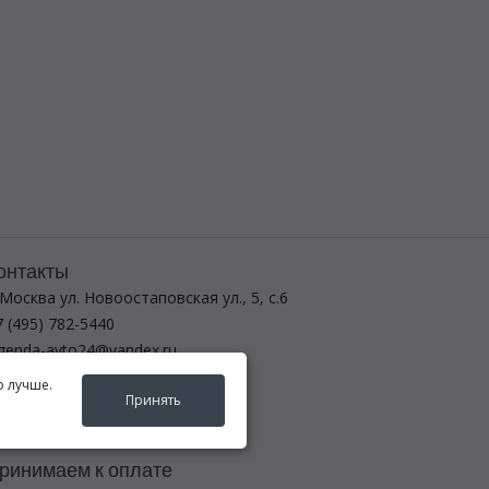
онтакты
 Москва ул. Новоостаповская ул., 5, с.6
 (495) 782-5440
egenda-avto24@yandex.ru
о лучше.
ежим работы
Принять
-вс с 8:00 до 21:00
ринимаем к оплате