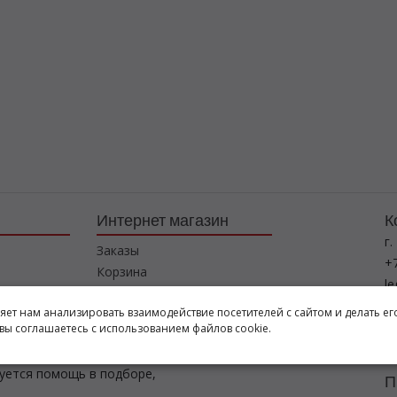
Интернет магазин
К
г.
Заказы
+7
Корзина
l
Баланс
ляет нам анализировать взаимодействие посетителей с сайтом и делать ег
Каталог товаров
Р
вы соглашаетесь с использованием файлов cookie.
пн
буется помощь в подборе,
П