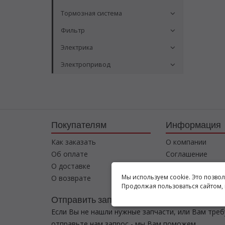
Тормозная система
Фильтр
Электрика
Электропривод
Покупателям
Информация
Как заказать
О компании
Об оплате
Соглашение
О доставке
Контакты
Мы используем cookie. Это позво
О возврате
Продолжая пользоваться сайтом, 
Отправить запрос
Если Вы не нашли нужные запчасти, или Вам тре
отправьте нам запрос - мы Вам поможем