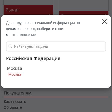
Рычаг
стеклоочистителя /
Стеклоочиститель /
подвеска
резина
Для получения актуальной информации по
ценам и наличию, выберите свое
местоположение
Тяги и рычаги /
Российская Федерация
привод
Москва
стеклоочистителя
Москва
Покупателям
Как заказать
Об оплате