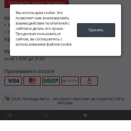
Отправить запрос продавцу
Мы используем cookie. Это
Контакты
позволяет нам анализировать
взаимодействие посетителей с
г. Москва ул. Новоостаповская ул., 5, с.6
сайтом и делать его лучше.
Принять
+7 (495) 782-5440
Продолжая пользоваться
legenda-avto24@yandex.ru
сайтом, вы соглашаетесь с
использованием файлов cookie.
Режим работы
пн-вс с 8:00 до 21:00
Принимаем к оплате
© 2026 Легенда-Авто - интернет-магазин автозапчастей в
Москве.