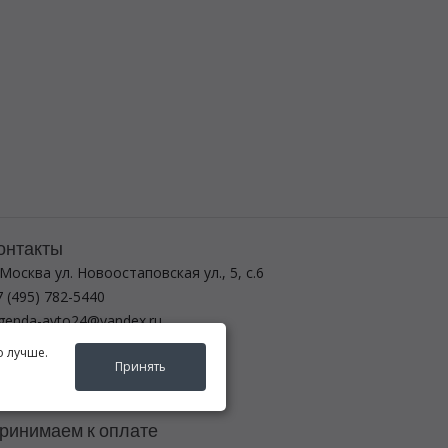
онтакты
 Москва ул. Новоостаповская ул., 5, с.6
 (495) 782-5440
egenda-avto24@yandex.ru
о лучше.
ежим работы
Принять
-вс с 8:00 до 21:00
ринимаем к оплате