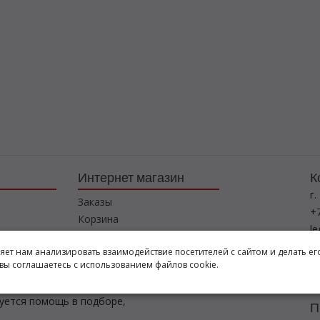
Интернет магазин
К
г.
Заказы
+7
Корзина
l
Баланс
ляет нам анализировать взаимодействие посетителей с сайтом и делать ег
Каталог товаров
Р
вы соглашаетесь с использованием файлов cookie.
пн
буется помощь в подборе,
П