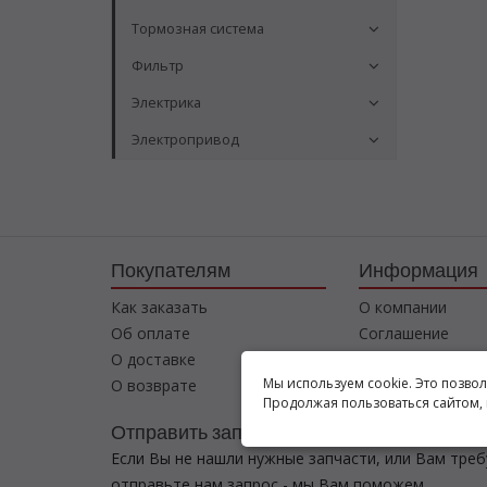
Тормозная система
Фильтр
Электрика
Электропривод
Покупателям
Информация
Как заказать
О компании
Об оплате
Соглашение
О доставке
Контакты
Мы используем cookie. Это позво
О возврате
Продолжая пользоваться сайтом, 
Отправить запрос
Если Вы не нашли нужные запчасти, или Вам тре
отправьте нам запрос - мы Вам поможем