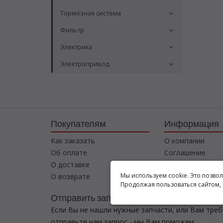
Тормозная система
Фильтр
Электрика
Электропривод
Покупателям
Информация
Как заказать
О компании
Об оплате
Соглашение
О доставке
Контакты
Мы используем cookie. Это позво
О возврате
Продолжая пользоваться сайтом, 
Отправить запрос
Если Вы не нашли нужные запчасти, или Вам тре
отправьте нам запрос - мы Вам поможем