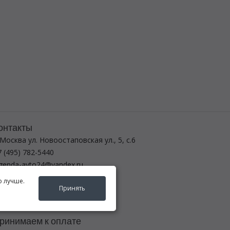
онтакты
 Москва ул. Новоостаповская ул., 5, с.6
 (495) 782-5440
egenda-avto24@yandex.ru
о лучше.
ежим работы
Принять
-вс с 8:00 до 21:00
ринимаем к оплате