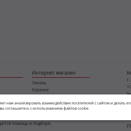
Интернет магазин
К
г.
Заказы
+7
Корзина
l
Баланс
ляет нам анализировать взаимодействие посетителей с сайтом и делать ег
Каталог товаров
Р
вы соглашаетесь с использованием файлов cookie.
пн
буется помощь в подборе,
П