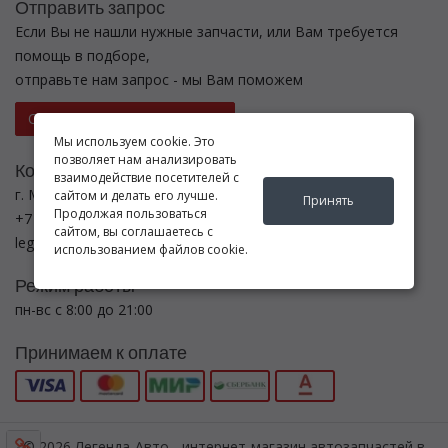
Отправить запрос
Если Вы не нашли нужные запчасти, или Вам требуется
помощь в подборе,
отправьте нам запрос - мы Вам поможем
Отправить запрос продавцу
Мы используем cookie. Это
позволяет нам анализировать
Контакты
взаимодействие посетителей с
г. Москва ул. Новоостаповская ул., 5, с.6
сайтом и делать его лучше.
Принять
Продолжая пользоваться
+7 (495) 782-5440
сайтом, вы соглашаетесь с
legenda-avto24@yandex.ru
использованием файлов cookie.
Режим работы
пн-вс с 8:00 до 21:00
Принимаем к оплате
© 2026 Легенда-Авто - интернет-магазин автозапчастей в