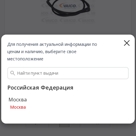
Для получения актуальной информации по
ценам и наличию, выберите свое
VAICO
V301541
Прокладка, сдвигаемая панель крыши. VAICO V301541
местоположение
Быстрая доставка
1 376
Все цены
Российская Федерация
₽
Москва
Подробнее
Москва
Первая
1
Последняя