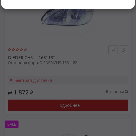
DIEDERICHS
1681182
Основная фара. DIEDERICHS 1681182
Быстрая доставка
1 872
Все цены
₽
Подробнее
SALE