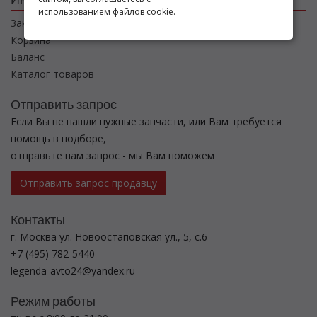
использованием файлов cookie.
Заказы
Корзина
Баланс
Каталог товаров
Отправить запрос
Если Вы не нашли нужные запчасти, или Вам требуется
помощь в подборе,
отправьте нам запрос - мы Вам поможем
Отправить запрос продавцу
Контакты
г. Москва ул. Новоостаповская ул., 5, с.6
+7 (495) 782-5440
legenda-avto24@yandex.ru
Режим работы