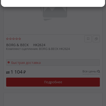
BORG & BECK
HK2624
Комплект сцепления. BORG & BECK HK2624
Быстрая доставка
1 104
Все цены
₽
Подробнее