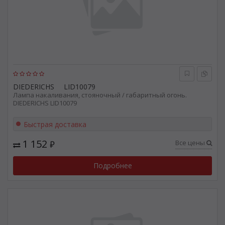
DIEDERICHS
LID10079
Лампа накаливания, стояночный / габаритный огонь.
DIEDERICHS LID10079
Быстрая доставка
1 152
Все цены
₽
Подробнее