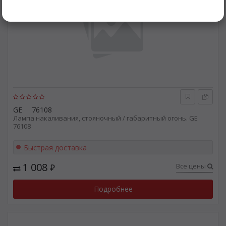
GE
76108
Лампа накаливания, стояночный / габаритный огонь. GE
76108
Быстрая доставка
1 008
Все цены
₽
Подробнее