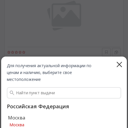
GE
70244
Лампа накаливания, стояночный / габаритный огонь. GE
Для получения актуальной информации по
70244
ценам и наличию, выберите свое
местоположение
Быстрая доставка
1 008
Все цены
₽
Подробнее
Российская Федерация
Москва
Акция
Москва