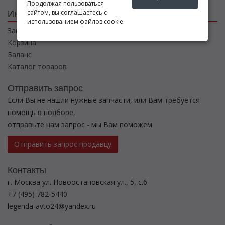
Продолжая пользоваться
Интернет магазин
сайтом, вы соглашаетесь с
использованием файлов cookie.
Заказы
Корзина
Баланс
Каталог товаров
Отправить запрос
Если Вы не нашли нужные запчасти, или Вам требуется
помощь в подборе,
отправьте нам запрос - мы Вам поможем
Отправить запрос продавцу
Контакты
г. Москва ул. Новоостаповская ул., 5, с.6
+7 (495) 782-5440
legenda-avto24@yandex.ru