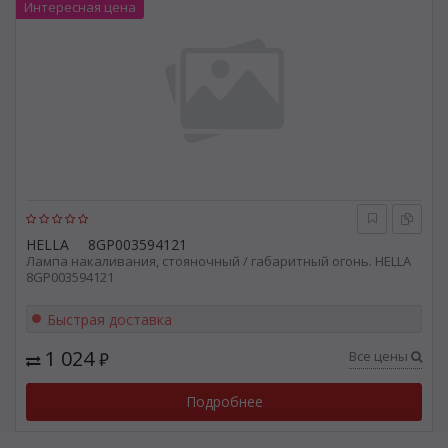
Интересная цена
HELLA
8GP003594121
Лампа накаливания, стояночный / габаритный огонь. HELLA
8GP003594121
Быстрая доставка
1 024
Все цены
₽
Подробнее