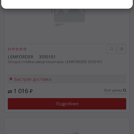
LEMFÖRDER
3550101
Опора стойки амортизатора. LEMFÖRDER 3550101
Быстрая доставка
1 016
Все цены
₽
Подробнее