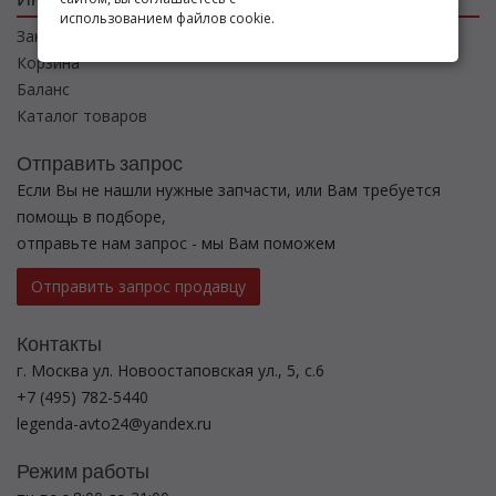
использованием файлов cookie.
Заказы
Корзина
Баланс
Каталог товаров
Отправить запрос
Если Вы не нашли нужные запчасти, или Вам требуется
помощь в подборе,
отправьте нам запрос - мы Вам поможем
Отправить запрос продавцу
Контакты
г. Москва ул. Новоостаповская ул., 5, с.6
+7 (495) 782-5440
legenda-avto24@yandex.ru
Режим работы