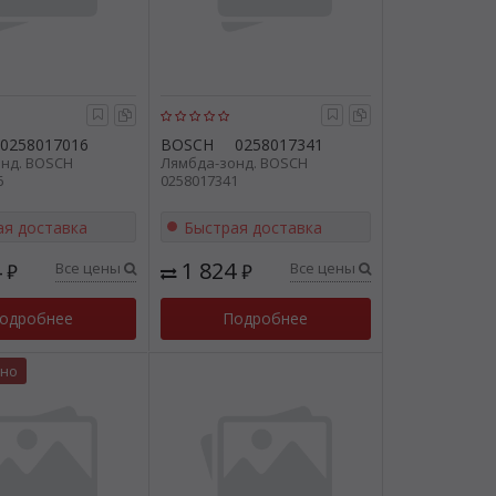
0258017016
BOSCH
0258017341
нд. BOSCH
Лямбда-зонд. BOSCH
6
0258017341
ая доставка
Быстрая доставка
4
1 824
Все цены
Все цены
₽
₽
одробнее
Подробнее
нно