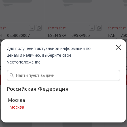
H
0258030007
ESEN SKV
09SKV905
FAE
75
а-зонд. BOSCH
Лямбда-зонд. ESEN SKV
Лямбда-зо
0007
09SKV905
Для получения актуальной информации по
ценам и наличию, выберите свое
страя доставка
Быстрая доставка
Быстр
местоположение
824
1 872
1 00
Все цены
Все цены
₽
₽
Подробнее
Подробнее
П
Российская Федерация
Акция
Москва
Москва