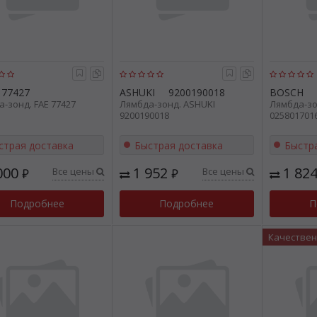
77427
ASHUKI
9200190018
BOSCH
-зонд. FAE 77427
Лямбда-зонд. ASHUKI
Лямбда-зо
9200190018
025801701
страя доставка
Быстрая доставка
Быстр
000
1 952
1 82
Все цены
Все цены
₽
₽
Подробнее
Подробнее
П
Качестве