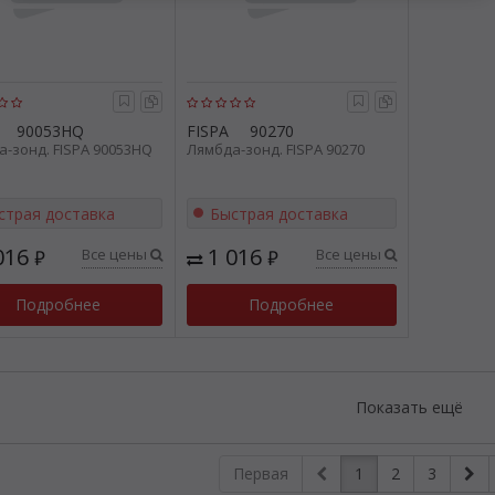
90053HQ
FISPA
90270
-зонд. FISPA 90053HQ
Лямбда-зонд. FISPA 90270
страя доставка
Быстрая доставка
016
1 016
Все цены
Все цены
₽
₽
Подробнее
Подробнее
Показать ещё
Первая
1
2
3