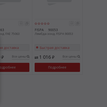
063
FISPA
90053
нд. FAE 75063
Лямбда-зонд. FISPA 90053
ая доставка
Быстрая доставка
0
1 016
Все цены
Все цены
₽
₽
одробнее
Подробнее