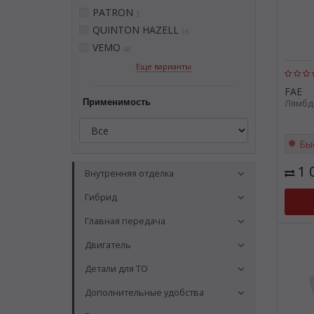
PATRON
3
QUINTON HAZELL
16
VEMO
48
Еще варианты
FAE
Применимость
Лямбда
Бы
1 
Внутренняя отделка
Гибрид
Главная передача
Двигатель
Детали для ТО
Дополнительные удобства