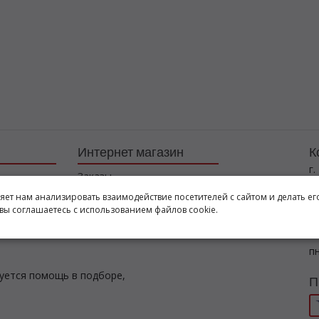
Интернет магазин
К
г.
Заказы
+7
Корзина
ляет нам анализировать взаимодействие посетителей с сайтом и делать ег
l
вы соглашаетесь с использованием файлов cookie.
Баланс
Каталог товаров
Р
пн
буется помощь в подборе,
П