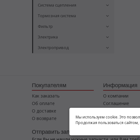
Система сцепления
Тормозная система
Фильтр
Электрика
Электропривод
Покупателям
Информация
Как заказать
О компании
Об оплате
Соглашение
О доставке
Контакты
Мы используем cookie. Это позво
О возврате
Продолжая пользоваться сайтом, 
Отправить запрос
Если Вы не нашли нужные запчасти, или Вам тре