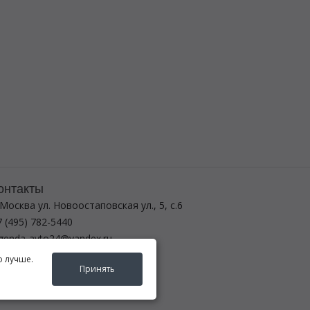
онтакты
 Москва ул. Новоостаповская ул., 5, с.6
 (495) 782-5440
egenda-avto24@yandex.ru
о лучше.
ежим работы
Принять
-вс с 8:00 до 21:00