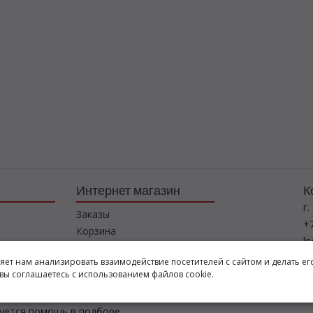
Интернет магазин
К
г.
Заказы
+7
Корзина
l
Баланс
ляет нам анализировать взаимодействие посетителей с сайтом и делать ег
Каталог товаров
Р
вы соглашаетесь с использованием файлов cookie.
пн
буется помощь в подборе,