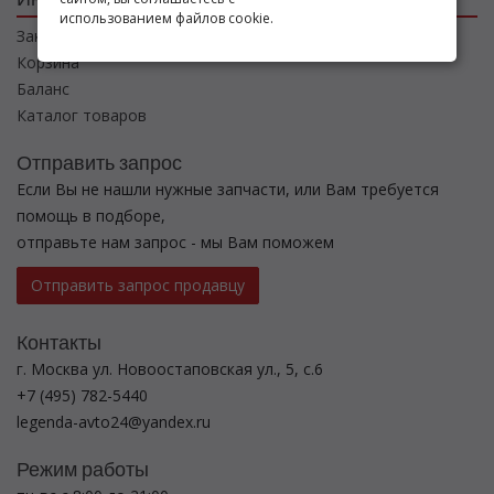
использованием файлов cookie.
Заказы
Корзина
Баланс
Каталог товаров
Отправить запрос
Если Вы не нашли нужные запчасти, или Вам требуется
помощь в подборе,
отправьте нам запрос - мы Вам поможем
Отправить запрос продавцу
Контакты
г. Москва ул. Новоостаповская ул., 5, с.6
+7 (495) 782-5440
legenda-avto24@yandex.ru
Режим работы