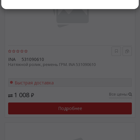
INA
531090610
Натяжной ролик, ремень ГРМ. INA 531090610
Быстрая доставка
1 008
Все цены
₽
Подробнее