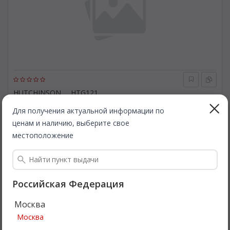
HUTCHINSON
HTG121
Натяжной ролик, ремень ГРМ. HUTCHINSON HTG121
Для получения актуальной информации по
ценам и наличию, выберите свое
Быстрая доставка
местоположение
1 152
Все цены
₽
Подробнее
Российская Федерация
Москва
Качественно
Москва